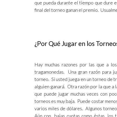
que pueda durante el tiempo que dure e
final del torneo ganan el premio. Usualm
¿Por Qué Jugar en los Torne
Hay muchas razones por las que a los
tragamonedas. Una gran razón para jug
torneo. Si usted juega en un torneo de 
alguien ganará. Otra razón por la que a 
que puede jugar muchas veces con poco
torneos es muy baja. Puede costar menos
varios miles de dólares. Algunos torneo
Aún con bajas cuotas como éstas, los 