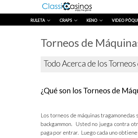
RULETA
CRAPS
KENO
VIDEO PÓQU
Torneos de Máquin
Todo Acerca de los Torneo
¿Qué son los Torneos de Má
Los torneos de máquinas tragamonedas s
backgammon. Usted no juega contra otr
paga por entrar. Luego cada uno obtiene