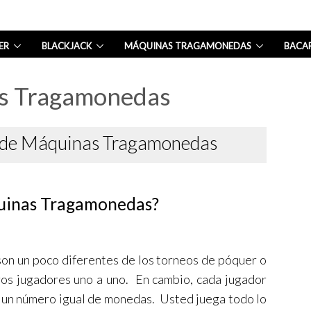
ER
BLACKJACK
MÁQUINAS TRAGAMONEDAS
BACA
as Tragamonedas
s de Máquinas Tragamonedas
quinas Tragamonedas?
on un poco diferentes de los torneos de póquer o
os jugadores uno a uno. En cambio, cada jugador
 un número igual de monedas. Usted juega todo lo