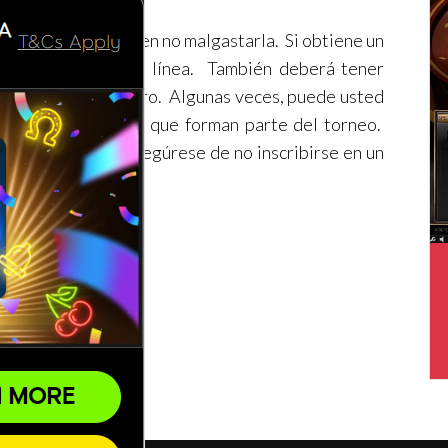
ner mucho cuidado en no malgastarla. Si obtiene un
erse en esa misma línea. También deberá tener
 torneo y ningún otro. Algunas veces, puede usted
normales y no a los que forman parte del torneo.
cará su torneo! Asegúrese de no inscribirse en un
mpleto.