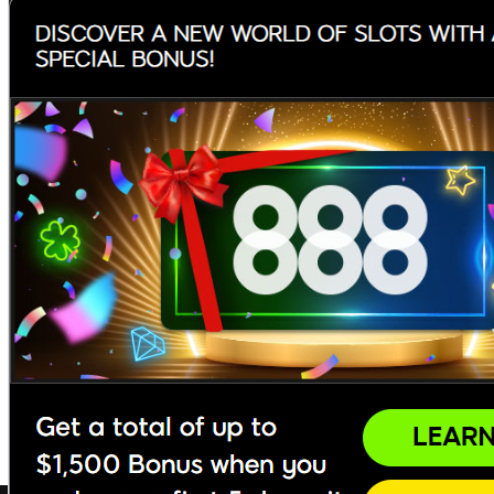
Si usted tiene una gran ganancia, debe te
gran pozo, debe asegurarse de manten
mucho cuidado en sólo jugar el juego del
ingresar accidentalmente a los juegos 
¡Tenga mucho cuidado, pues esto perjudi
torneo si no tiene tiempo para jugarlo co