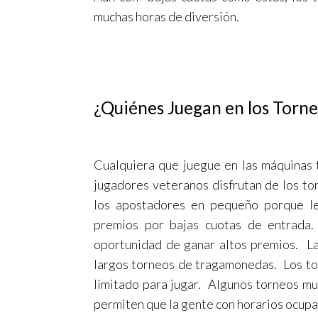
muchas horas de diversión.
¿Quiénes Juegan en los Tor
Cualquiera que juegue en las máquinas
jugadores veteranos disfrutan de los t
los apostadores en pequeño porque l
premios por bajas cuotas de entrada.
oportunidad de ganar altos premios. L
largos torneos de tragamonedas. Los to
limitado para jugar. Algunos torneos muy
permiten que la gente con horarios ocupa