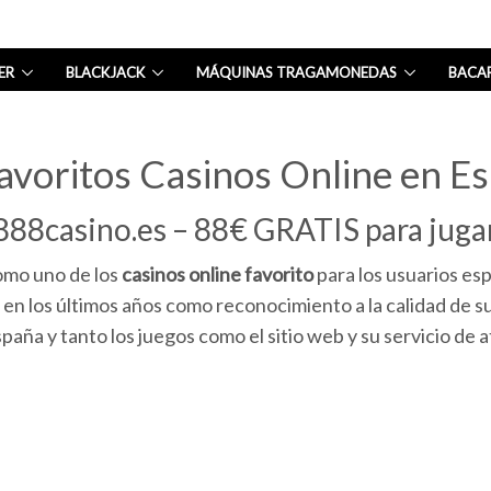
ER
BLACKJACK
MÁQUINAS TRAGAMONEDAS
BACA
avoritos Casinos Online en E
888casino.es – 88€ GRATIS para juga
omo uno de los
casinos online favorito
para los usuarios es
 en los últimos años como reconocimiento a la calidad de su
aña y tanto los juegos como el sitio web y su servicio de a