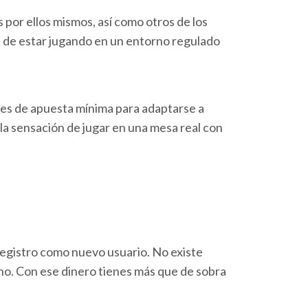
por ellos mismos, así como otros de los
as de estar jugando en un entorno regulado
ortes de apuesta mínima para adaptarse a
la sensación de jugar en una mesa real con
registro como nuevo usuario. No existe
sino. Con ese dinero tienes más que de sobra