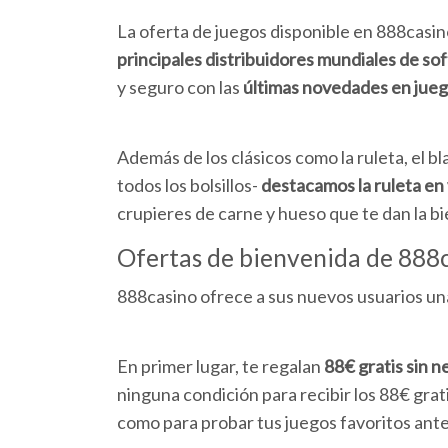
La oferta de juegos disponible en 888casin
principales distribuidores mundiales de so
y seguro con las
últimas novedades en jue
Además de los clásicos como la ruleta, el b
todos los bolsillos-
destacamos la ruleta en 
crupieres de carne y hueso que te dan la bi
Ofertas de bienvenida de 888c
888casino ofrece a sus nuevos usuarios un
En primer lugar, te regalan
88€ gratis sin 
ninguna condición para recibir los 88€ grat
como para probar tus juegos favoritos antes